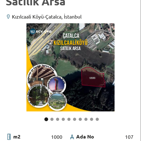
Satılık Arsa
Kızılcaali Köyü-Çatalca, İstanbul
m2
Ada No
1000
107