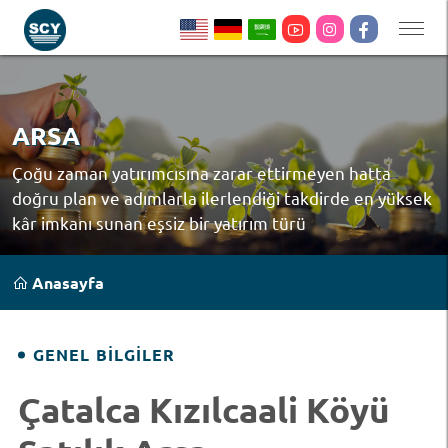
ARSA
Çoğu zaman yatırımcısına zarar ettirmeyen hatta
doğru plan ve adımlarla ilerlendiği takdirde en yüksek
kâr imkanı sunan eşsiz bir yatırım türü
Anasayfa
GENEL BILGILER
Çatalca Kızılcaali Köyü