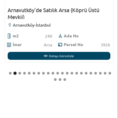
Arnavutköy'de Satılık Arsa (Köprü Üstü
Mevkii)
Arnavutköy-İstanbul
m2
Ada No
240
İmar
Parsel No
Arsa
3926
Detayı Görüntüle