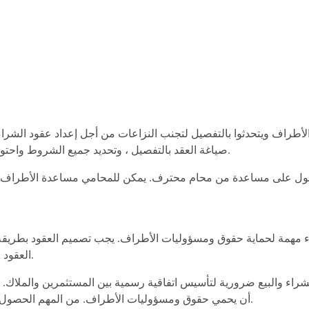
لأطراف ويتحدثوا بالتفصيل لتجنب النزاعات من أجل إعداد عقود الشراء
صياغة العقد بالتفصيل ، وتحديد جميع الشروط واحتواء أحكام واضحة حول حقوق ومسؤوليات الأطراف.
لحصول على مساعدة من محام محترف. يمكن للمحامي مساعدة الأطراف ع
راء مهمة لحماية حقوق ومسؤوليات الأطراف. يجب تصميم العقود بطريقة ت
العقود على بنود للمساعدة في حل النزاعات بين الأطراف.
 الشراء والبيع ضرورية لتأسيس اتفاقية رسمية بين المستثمرين والملاك
أن يحمي حقوق ومسؤوليات الأطراف. من المهم الحصول على مساعدة من محامٍ محترف أثناء إعداد العقود.