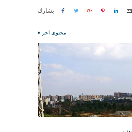
يشارك
محتوى آخر